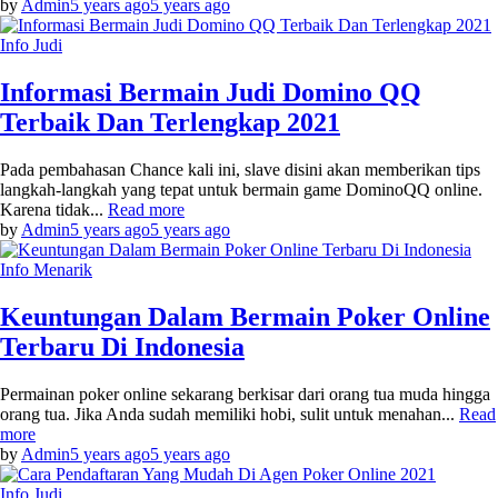
by
Admin
5 years ago
5 years ago
Info Judi
Informasi Bermain Judi Domino QQ
Terbaik Dan Terlengkap 2021
Pada pembahasan Chance kali ini, slave disini akan memberikan tips
langkah-langkah yang tepat untuk bermain game DominoQQ online.
Karena tidak...
Read more
by
Admin
5 years ago
5 years ago
Info Menarik
Keuntungan Dalam Bermain Poker Online
Terbaru Di Indonesia
Permainan poker online sekarang berkisar dari orang tua muda hingga
orang tua. Jika Anda sudah memiliki hobi, sulit untuk menahan...
Read
more
by
Admin
5 years ago
5 years ago
Info Judi