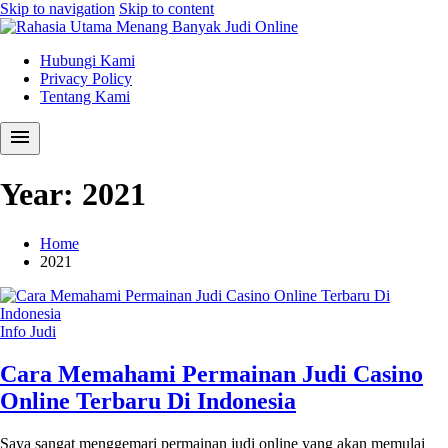
Skip to navigation
Skip to content
Hubungi Kami
Privacy Policy
Tentang Kami
Year:
2021
Home
2021
Info Judi
Cara Memahami Permainan Judi Casino
Online Terbaru Di Indonesia
Saya sangat menggemari permainan judi online yang akan memulai