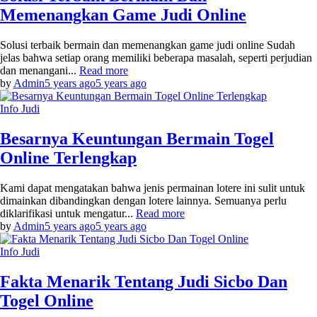
Memenangkan Game Judi Online
Solusi terbaik bermain dan memenangkan game judi online Sudah
jelas bahwa setiap orang memiliki beberapa masalah, seperti perjudian
dan menangani...
Read more
by
Admin
5 years ago
5 years ago
Info Judi
Besarnya Keuntungan Bermain Togel
Online Terlengkap
Kami dapat mengatakan bahwa jenis permainan lotere ini sulit untuk
dimainkan dibandingkan dengan lotere lainnya. Semuanya perlu
diklarifikasi untuk mengatur...
Read more
by
Admin
5 years ago
5 years ago
Info Judi
Fakta Menarik Tentang Judi Sicbo Dan
Togel Online