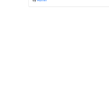
by
Admin