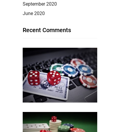
September 2020
June 2020
Recent Comments