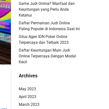
Game Judi Online? Manfaat dan
Keuntungan yang Perlu Anda
Ketahui
Daftar Permainan Judi Online
Paling Populer di Indonesia Saat Ini
Situs Agen IDN Poker Online
Terpercaya dan Terbaik 2023
Daftar Keuntungan Main Judi
Online Terpercaya Dengan Modal
Kecil
Archives
May 2023
April 2023
March 2023