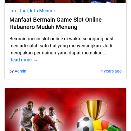
Info Judi
,
Info Menarik
Manfaat Bermain Game Slot Online
Habanero Mudah Menang
Bermain mesin slot online di waktu senggang pasti
menjadi salah satu hal yang menyenangkan. Judi
merupakan permainan yang dapat memukau...
Read more
by
Admin
4 years ago