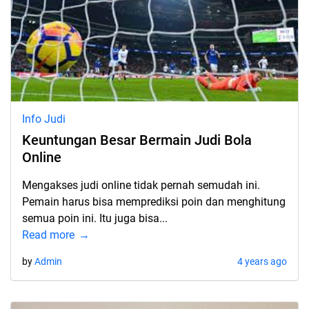
Info Judi
Keuntungan Besar Bermain Judi Bola
Online
Mengakses judi online tidak pernah semudah ini.
Pemain harus bisa memprediksi poin dan menghitung
semua poin ini. Itu juga bisa...
Read more
by
Admin
4 years ago