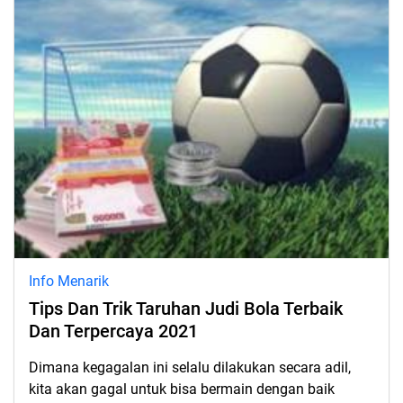
Info Menarik
Tips Dan Trik Taruhan Judi Bola Terbaik
Dan Terpercaya 2021
Dimana kegagalan ini selalu dilakukan secara adil,
kita akan gagal untuk bisa bermain dengan baik