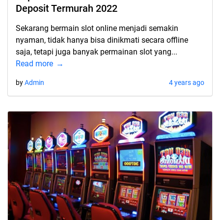
Deposit Termurah 2022
Sekarang bermain slot online menjadi semakin
nyaman, tidak hanya bisa dinikmati secara offline
saja, tetapi juga banyak permainan slot yang...
Read more
by
Admin
4 years ago