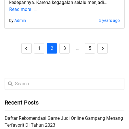
kedepannya. Karena kegagalan selalu menjadi...
Read more
by
Admin
5 years ago
1
2
3
…
5
Posts
Previous«
Next»
navigation
Search
for:
Submit
Recent Posts
Daftar Rekomendasi Game Judi Online Gampang Menang
Terfavorit Di Tahun 2023