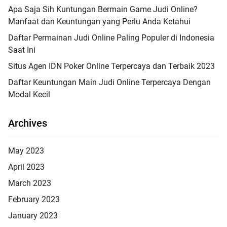
Apa Saja Sih Kuntungan Bermain Game Judi Online?
Manfaat dan Keuntungan yang Perlu Anda Ketahui
Daftar Permainan Judi Online Paling Populer di Indonesia
Saat Ini
Situs Agen IDN Poker Online Terpercaya dan Terbaik 2023
Daftar Keuntungan Main Judi Online Terpercaya Dengan
Modal Kecil
Archives
May 2023
April 2023
March 2023
February 2023
January 2023