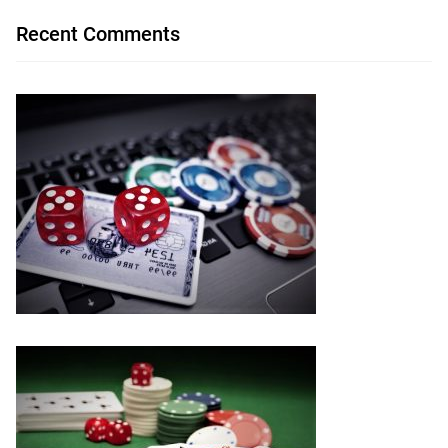
Recent Comments