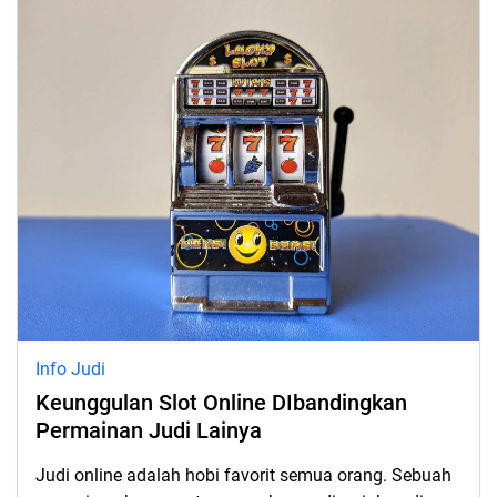
Info Judi
Keunggulan Slot Online DIbandingkan
Permainan Judi Lainya
Judi online adalah hobi favorit semua orang. Sebuah