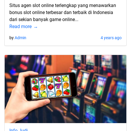
Situs agen slot online terlengkap yang menawarkan
bonus slot online terbesar dan terbaik di Indonesia
dari sekian banyak game online...
Read more
by
Admin
4 years ago
Info Judi