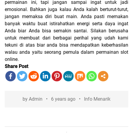
permainan ini, tapi jangan sampai ingat untuk jadi
emosional. Bahkan juga kalau Anda kalah berturut-turut,
jangan memaksa diri buat main. Anda pasti memakan
banyak waktu buat istirahatkan energi serta daya ingat
Anda biar Anda bisa semakin santai. Silakan berusaha
untuk membuat dari berbagai perihal yang udah kami
tekuni di atas biar anda bisa mendapatkan keberhasilan
walau anda yaitu seorang pemula dalam permainan slot
online.
Share Post
by
Admin
6 years ago
Info Menarik