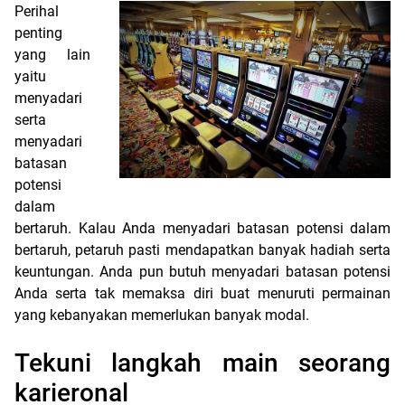
Perihal
penting
yang lain
yaitu
menyadari
serta
menyadari
batasan
potensi
dalam
bertaruh. Kalau Anda menyadari batasan potensi dalam
bertaruh, petaruh pasti mendapatkan banyak hadiah serta
keuntungan. Anda pun butuh menyadari batasan potensi
Anda serta tak memaksa diri buat menuruti permainan
yang kebanyakan memerlukan banyak modal.
Tekuni langkah main seorang
karieronal