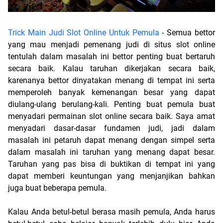
Trick Main Judi Slot Online Untuk Pemula
- Semua bettor
yang mau menjadi pemenang judi di situs slot online
tentulah dalam masalah ini bettor penting buat bertaruh
secara baik. Kalau taruhan dikerjakan secara baik,
karenanya bettor dinyatakan menang di tempat ini serta
memperoleh banyak kemenangan besar yang dapat
diulang-ulang berulang-kali. Penting buat pemula buat
menyadari permainan slot online secara baik. Saya amat
menyadari dasar-dasar fundamen judi, jadi dalam
masalah ini petaruh dapat menang dengan simpel serta
dalam masalah ini taruhan yang menang dapat besar.
Taruhan yang pas bisa di buktikan di tempat ini yang
dapat memberi keuntungan yang menjanjikan bahkan
juga buat beberapa pemula.
Kalau Anda betul-betul berasa masih pemula, Anda harus