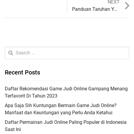
Next
NEXT
Post
post:
Panduan Taruhan Yang Butuh Didapati Sebelum Berjudi Online
navigation
Search
for:
Submit
Recent Posts
Daftar Rekomendasi Game Judi Online Gampang Menang
Terfavorit Di Tahun 2023
Apa Saja Sih Kuntungan Bermain Game Judi Online?
Manfaat dan Keuntungan yang Perlu Anda Ketahui
Daftar Permainan Judi Online Paling Populer di Indonesia
Saat Ini