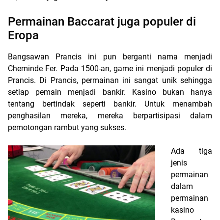
Permainan Baccarat juga populer di
Eropa
Bangsawan Prancis ini pun berganti nama menjadi
Cheminde Fer. Pada 1500-an, game ini menjadi populer di
Prancis. Di Prancis, permainan ini sangat unik sehingga
setiap pemain menjadi bankir. Kasino bukan hanya
tentang bertindak seperti bankir. Untuk menambah
penghasilan mereka, mereka berpartisipasi dalam
pemotongan rambut yang sukses.
Ada tiga
jenis
permainan
dalam
permainan
kasino